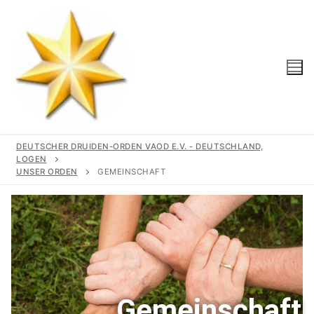
DEUTSCHER DRUIDEN-ORDEN VAOD E.V. - DEUTSCHLAND,
LOGEN
UNSER ORDEN
GEMEINSCHAFT
Start
Unser Orden
Gemeinschaft
Logen
Geschichte
Region
Gemeinschaft
Wir Unterstützen