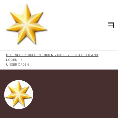
DEUTSCHER DRUIDEN-ORDEN VAOD E.V. - DEUTSCHLAND,
LOGEN
UNSER ORDEN
Start
Unser Orden
Gemeinschaft
Logen
Geschichte
Region
Wir Unterstützen