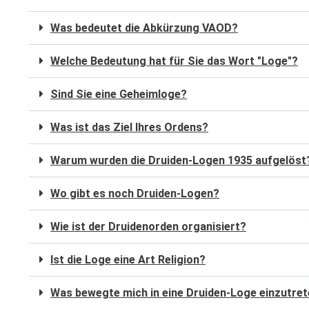
Häufige Frage
Groß-Loge Ba
Logen nach St
Druiden-Hilfe e
Neues Vom Or
Was bedeutet die Abkürzung VAOD?
Mitgliedschaft
Groß-Loge Ba
Druiden-Fraue
Druidenheim e.
Neue Beiträge
Unser Podc
Welche Bedeutung hat für Sie das Wort "Loge"?
Bavaria-Loge 
Groß-Loge Ber
Der Fördervere
Alle Internetka
Sind Sie eine Geheimloge?
Franken-Loge i
Columbus-Loge
Groß-Loge Ha
Spenden & Akt
Podcast
Was ist das Ziel Ihres Ordens?
Nürnberg-Loge
Dodona-Loge, 
Loge-Loewenwo
Groß-Loge Ni
Wallenstein-Lo
Humboldt-Loge
Loge Sülfmeist
Graf-Anton-Gü
Warum wurden die Druiden-Logen 1935 aufgelöst
Groß-Loge Rhe
Odin-Loge, Ber
Loge zu den S
Harz-Loge, Go
Groß-Loge Sch
Wo gibt es noch Druiden-Logen?
Loge zum Sieb
Lessing-Loge 
Wie ist der Druidenorden organisiert?
Nordsee-Loge
Loge Albatros
Ist die Loge eine Art Religion?
Loge Heinrich
Was bewegte mich in eine Druiden-Loge einzutre