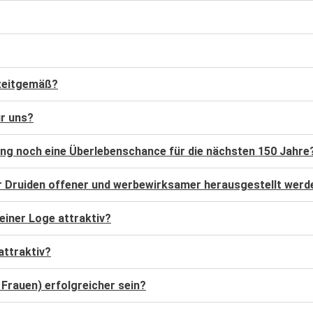
itas, Wilhelmshaven
Kassel
streue, Wolfenbüttel
 zeitgemäß?
ür uns?
ung noch eine Überlebenschance für die nächsten 150 Jahre
der Druiden offener und werbewirksamer herausgestellt werd
einer Loge attraktiv?
attraktiv?
Frauen) erfolgreicher sein?