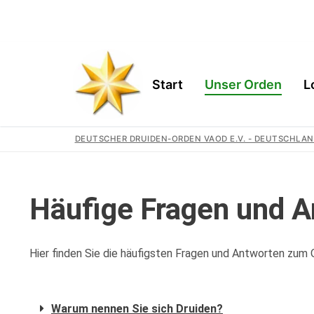
Start
Unser Orden
L
DEUTSCHER DRUIDEN-ORDEN VAOD E.V. - DEUTSCHLAN
Start
Häufige Fragen und 
Unser Orden
Hier finden Sie die häufigsten Fragen und Antworten zum 
Gemeinschaft
Logen
Geschichte
Region
Wir Unterstütz
Warum nennen Sie sich Druiden?