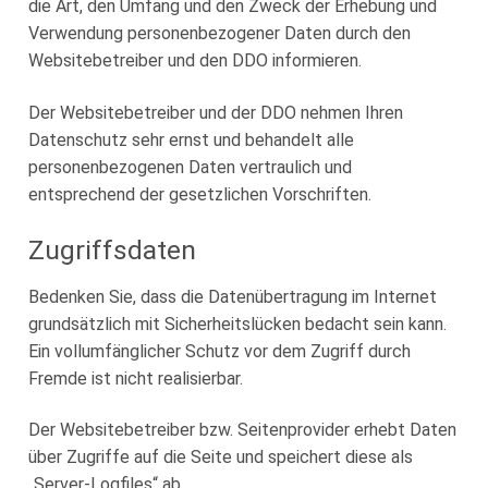
die Art, den Umfang und den Zweck der Erhebung und
Häufige Fragen und Antworten
Groß-Loge Baden-Württemberg
Logen nach Städten
Druiden-Hilfe e.V.
Verwendung personenbezogener Daten durch den
Neues Vom Orden
Websitebetreiber und den DDO informieren.
Mitgliedschaft
Groß-Loge Bayern
Druiden-Frauenlogen
Druidenheim e.V.
Neue Beiträge
Unser Podcast
Der Websitebetreiber und der DDO nehmen Ihren
Bavaria-Loge e.V., München
Groß-Loge Berlin-Brandenburg
Der Förderverein
Alle Internetkalender
Datenschutz sehr ernst und behandelt alle
Franken-Loge im Deutschen Druiden-Orden
personenbezogenen Daten vertraulich und
Columbus-Loge, Berlin
Groß-Loge Hansa
Spenden & Aktionen
Podcast
V.A.O.D. e.V.
entsprechend der gesetzlichen Vorschriften.
Dodona-Loge, Berlin
Loge-Loewenwolt, Uelzen
Groß-Loge Niedersachsen
Nürnberg-Loge e.V.
Zugriffsdaten
Humboldt-Loge, Leipzig
Loge Sülfmeister, Lüneburg
Graf-Anton-Günther Loge, Oldenburg
Groß-Loge Rheinland-Westfalen
Wallenstein-Loge Marktredwitz e.V.
Bedenken Sie, dass die Datenübertragung im Internet
Odin-Loge, Berlin
Loge zu den Sieben Türmen, Lübeck
Harz-Loge, Goslar
Groß-Loge Schleswig-Holstein
grundsätzlich mit Sicherheitslücken bedacht sein kann.
Ein vollumfänglicher Schutz vor dem Zugriff durch
Loge zum Siebenstern, Hamburg
Lessing-Loge Peine
Fremde ist nicht realisierbar.
Nordsee-Loge, Cuxhaven
Loge Albatros, Wittmund
Der Websitebetreiber bzw. Seitenprovider erhebt Daten
Loge Heinrich der Löwe, Braunschweig
über Zugriffe auf die Seite und speichert diese als
„Server-Logfiles“ ab.