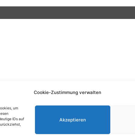
Cookie-Zustimmung verwalten
DAS NEUESTE
R
Cookies, um
iesen
Blog
I
eutige IDs auf
Akzeptieren
zurückziehst,
Podcast
D