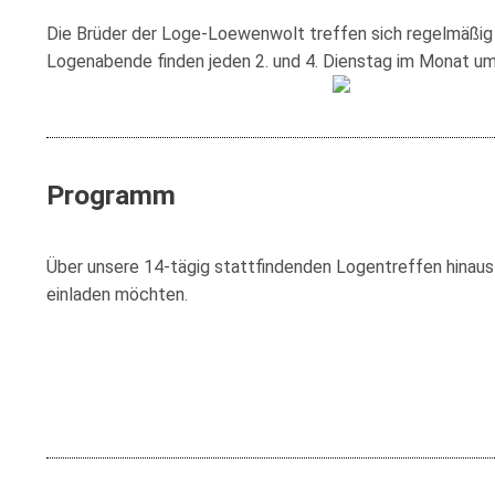
Loge Jade Ver
Die Brüder der Loge-Loewenwolt treffen sich regelmäßig
Loge Peredur, 
Logenabende finden jeden 2. und 4. Dienstag im Monat um 
Loge Zur Bunde
Programm
Über unsere 14-tägig stattfindenden Logentreffen hinaus 
einladen möchten.