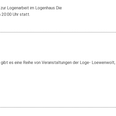
itas, Wilhelmshaven
 zur Logenarbeit im Logenhaus
Die
Kassel
20:00 Uhr statt.
streue, Wolfenbüttel
gibt es eine Reihe von Veranstaltungen der Loge- Loewenwolt, z