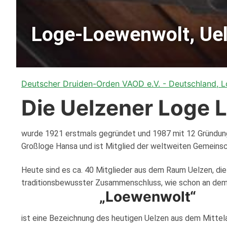
Häufige Frage
Groß-Loge Ba
Logen nach St
Druiden-Hilfe e
Neues Vom Or
Mitgliedschaft
Groß-Loge Ba
Loge-Loewenwolt, Ue
Druiden-Fraue
Druidenheim e.
Neue Beiträge
Unser Podc
Bavaria-Loge 
Groß-Loge Ber
Der Fördervere
Alle Internetka
Franken-Loge i
Columbus-Loge
Groß-Loge Ha
Spenden & Akt
Podcast
Deutscher Druiden-Orden VAOD e.V. - Deutschland, 
Nürnberg-Loge
Dodona-Loge, 
Loge-Loewenwo
Groß-Loge Ni
Die Uelzener Loge 
Wallenstein-Lo
Humboldt-Loge
Loge Sülfmeist
Graf-Anton-Gü
Groß-Loge Rhe
wurde 1921 erstmals gegründet und 1987 mit 12 Gründung
Odin-Loge, Ber
Loge zu den S
Harz-Loge, Go
Groß-Loge Sch
Großloge Hansa und ist Mitglied der weltweiten Gemeinsc
Loge zum Sieb
Lessing-Loge 
Heute sind es ca. 40 Mitglieder aus dem Raum Uelzen, die 
traditionsbewusster Zusammenschluss, wie schon an dem
Nordsee-Loge
Loge Albatros
„Loewenwolt“
Loge Heinrich
ist eine Bezeichnung des heutigen Uelzen aus dem Mittela