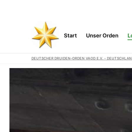
Start
Unser Orden
L
DEUTSCHER DRUIDEN-ORDEN VAOD E.V. - DEUTSCHLAN
Start
Unser Orden
Gemeinschaft
Logen
Geschichte
Region
Wir Unterstütz