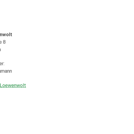
nwolt
e 8
n
er:
umann
-Loewenwolt