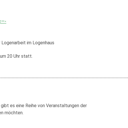
itas, Wilhelmshaven
Kassel
<—-
streue, Wolfenbüttel
r Logenarbeit im Logenhaus
t um
20 Uhr
statt.
gibt es eine Reihe von Veranstaltungen der
den möchten.