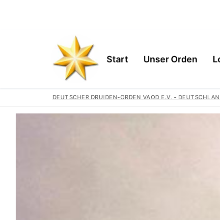
Start
Unser Orden
L
DEUTSCHER DRUIDEN-ORDEN VAOD E.V. - DEUTSCHLAN
Start
Unser Orden
Gemeinschaft
Logen
Geschichte
Region
Wir Unterstütz