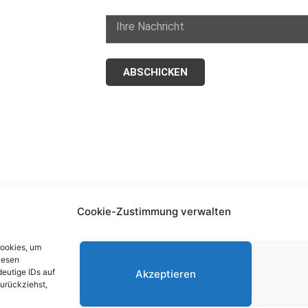
ABSCHICKEN
Cookie-Zustimmung verwalten
DAS NEUESTE
R
Cookies, um
iesen
Blog
I
eutige IDs auf
Akzeptieren
zurückziehst,
Podcast
D