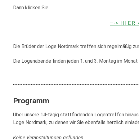
Loge Jade Ver
Dann klicken Sie
Loge Peredur, 
—-> H I E R 
Loge Zur Bunde
Die Brüder der Loge Nordmark treffen sich regelmäßig zu
Die Logenabende finden jeden 1. und 3. Montag im Mona
Programm
Über unsere 14-tägig stattfindenden Logentreffen hinaus 
Loge Nordmark, zu denen wir Sie ebenfalls herzlich einla
Keine Veranstaltungen gefunden.