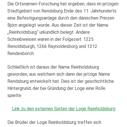
Loge Jade Veritas, Wilhelmshaven
Die Ortsnamen-Forschung hat ergeben, dass im jetzigen
Stadtgebiet von Rendsburg Ende des 11. Jahrhunderts
Loge Peredur, Kassel
eine Befestigungsanlage durch den dänischen Prinzen
Björn angelegt wurde. Aus dieser Zeit ist der Name
Loge Zur Bundestreue, Wolfenbüttel
„Reinholdsburg“ urkundlich belegt. Andere
Schreibweisen waren in der Folgezeit: 1225
Renoldsburgh, 1266 Raynoldesborg und 1312
Rendesborch.
Schließlich ist daraus der Name Reinholdsburg
geworden, aus welchem sich dann der jetzige Name
Rendsburg entwickelt hat. Dies ist der geschichtliche
Hintergrund, der bei Gründung der Loge eine Rolle
spielte.
Link zu den externen Seiten der Loge Reinholdsburg
Die Brüder der Loge Reinholdsburg treffen sich