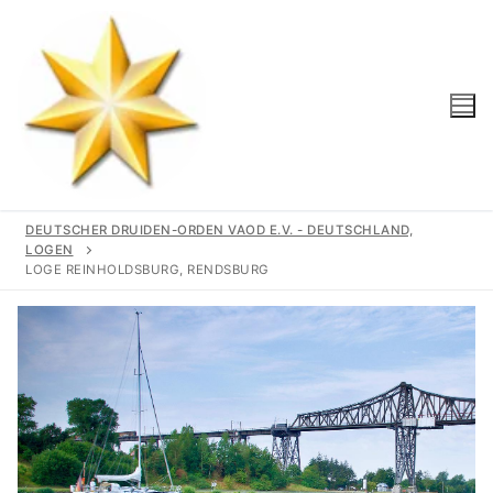
DEUTSCHER DRUIDEN-ORDEN VAOD E.V. - DEUTSCHLAND,
LOGEN
LOGE REINHOLDSBURG, RENDSBURG
Start
Unser Orden
Gemeinschaft
Logen
Geschichte
Region
Wir Unterstützen