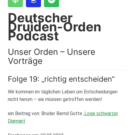
Loge Jade Veritas, Wilhelmshaven
Deutscher
Loge Peredur, Kassel
Druiden-Orden
Loge Zur Bundestreue, Wolfenbüttel
Podcast
Unser Orden – Unsere
Vorträge
Folge 19: „richtig entscheiden“
Wir kommen im täglichen Leben um Entscheidungen
nicht herum – sie müssen getroffen werden!
ein Beitrag von: Bruder Bernd Gutte ,
Loge schwarzer
Diamant