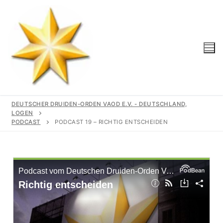
DEUTSCHER DRUIDEN-ORDEN VAOD E.V. - DEUTSCHLAND,
LOGEN
PODCAST
PODCAST 19 – RICHTIG ENTSCHEIDEN
Start
Unser Orden
Gemeinschaft
Logen
Geschichte
Region
Wir Unterstützen