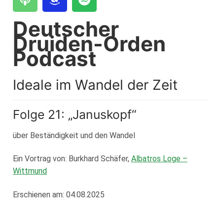
Loge Jade Veritas, Wilhelmshaven
Deutscher
Loge Peredur, Kassel
Druiden-Orden
Loge Zur Bundestreue, Wolfenbüttel
Podcast
Ideale im Wandel der Zeit
Folge 21: „Januskopf“
über Beständigkeit und den Wandel
Ein Vortrag von: Burkhard Schäfer,
Albatros Loge –
Wittmund
Erschienen am: 04.08.2025