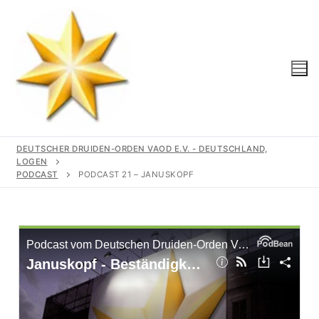
DEUTSCHER DRUIDEN-ORDEN VAOD E.V. - DEUTSCHLAND,
LOGEN
PODCAST
PODCAST 21 – JANUSKOPF
Start
Unser Orden
Gemeinschaft
Logen
Geschichte
Region
Wir Unterstützen