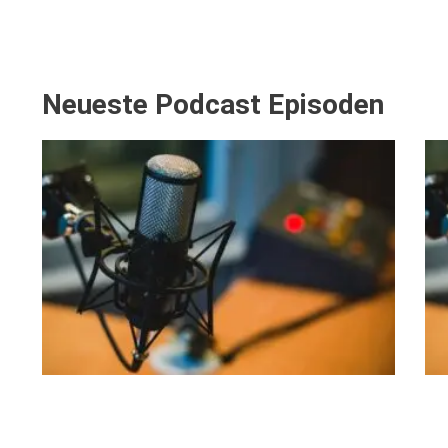
Loge Jade Ver
Loge Peredur, 
Loge Zur Bunde
Neueste Podcast Episoden