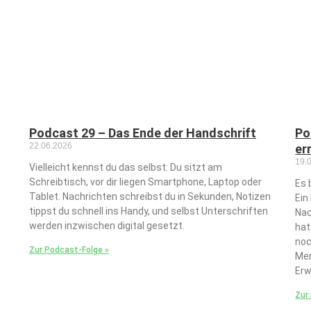
Podcast 29 – Das Ende der Handschrift
Po
22.06.2026
er
19.
Vielleicht kennst du das selbst: Du sitzt am
Schreibtisch, vor dir liegen Smartphone, Laptop oder
Es 
Tablet. Nachrichten schreibst du in Sekunden, Notizen
Ein
tippst du schnell ins Handy, und selbst Unterschriften
Nac
werden inzwischen digital gesetzt.
hat
noc
Zur Podcast-Folge »
Men
Erw
Zur