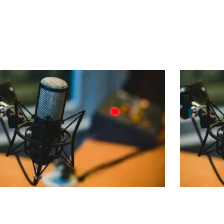
itas, Wilhelmshaven
Kassel
streue, Wolfenbüttel