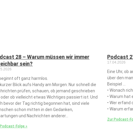
dcast 28 – Warum müssen wir immer
Podcast 27
17.04.2026
reichbar sein?
05.2026
Eine Uhr, ob a
über den man
beginnt oft ganz harmlos.
Beispiel …
 kurzer Blick aufs Handy am Morgen. Nur schnell die
• Wonach rich
hrichten prüfen, schauen, ob jemand geschrieben
• Warum hat 
 oder ob vielleicht etwas Wichtiges passiert ist. Und
• Wer erfand 
h bevor der Tag richtig begonnen hat, sind viele
• Warum erfa
schen schon mitten in den Gedanken,
artungen und Nachrichten anderer…
Zur Podcast-Fo
 Podcast-Folge »