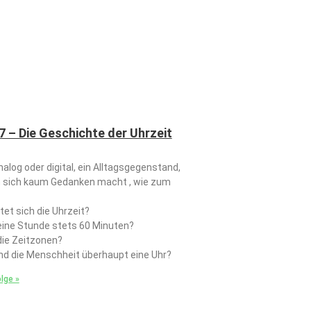
 – Die Geschichte der Uhrzeit
nalog oder digital, ein Alltagsgegenstand,
 sich kaum Gedanken macht , wie zum
tet sich die Uhrzeit?
eine Stunde stets 60 Minuten?
die Zeitzonen?
nd die Menschheit überhaupt eine Uhr?
lge »