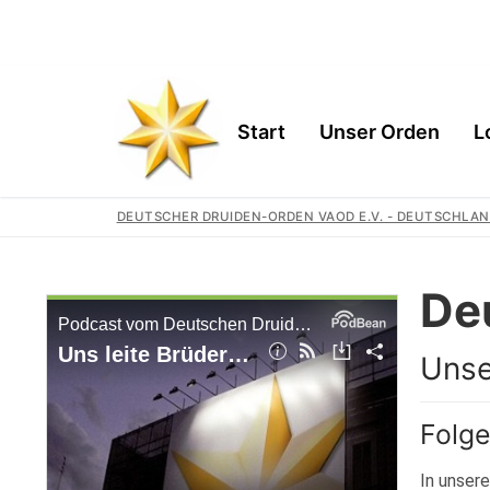
Start
Unser Orden
L
DEUTSCHER DRUIDEN-ORDEN VAOD E.V. - DEUTSCHLAN
De
Start
Unser Orden
Unse
Gemeinschaft
Logen
Folge
Geschichte
Region
Wir Unterstütz
In unsere