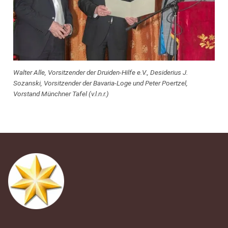
Walter Alle, Vorsitzender der Druiden-Hilfe e.V., Desiderius J.
Sozanski, Vorsitzender der Bavaria-Loge und Peter Poertzel,
Vorstand Münchner Tafel (v.l.n.r.)