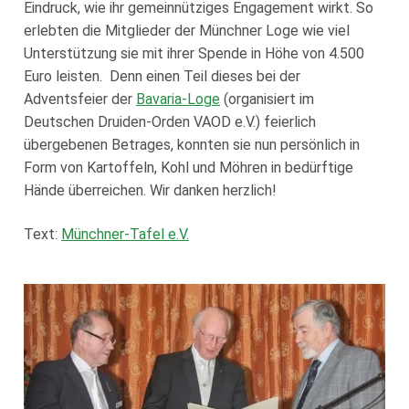
Eindruck, wie ihr gemeinnütziges Engagement wirkt. So
Loge Jade Veritas, Wilhelmshaven
erlebten die Mitglieder der Münchner Loge wie viel
Loge Peredur, Kassel
Unterstützung sie mit ihrer Spende in Höhe von 4.500
Euro leisten. Denn einen Teil dieses bei der
Loge Zur Bundestreue, Wolfenbüttel
Adventsfeier der
Bavaria-Loge
(organisiert im
Deutschen Druiden-Orden VAOD e.V.) feierlich
übergebenen Betrages, konnten sie nun persönlich in
Form von Kartoffeln, Kohl und Möhren in bedürftige
Hände überreichen. Wir danken herzlich!
Text:
Münchner-Tafel e.V.