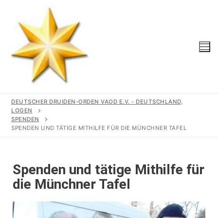
DEUTSCHER DRUIDEN-ORDEN VAOD E.V. - DEUTSCHLAND,
LOGEN
SPENDEN
SPENDEN UND TÄTIGE MITHILFE FÜR DIE MÜNCHNER TAFEL
Start
Unser Orden
Spenden und tätige Mithilfe für
die Münchner Tafel
Gemeinschaft
Logen
Geschichte
Region
Wir Unterstützen