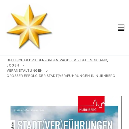
DEUTSCHER DRUIDEN-ORDEN VAOD E.V. - DEUTSCHLAND,
LOGEN
VERANSTALTUNGEN
GROSSER ERFOLG DER STADT(VER)FÜHRUNGEN IN NÜRNBERG
Start
Unser Orden
Gemeinschaft
Logen
Geschichte
Region
Wir Unterstützen