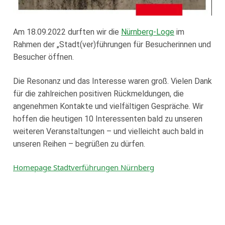
Loge Jade Veritas, Wilhelmshaven
Loge Peredur, Kassel
Am 18.09.2022 durften wir die
Nürnberg-Loge
im
Rahmen der „Stadt(ver)führungen für Besucherinnen und
Loge Zur Bundestreue, Wolfenbüttel
Besucher öffnen.
Die Resonanz und das Interesse waren groß. Vielen Dank
für die zahlreichen positiven Rückmeldungen, die
angenehmen Kontakte und vielfältigen Gespräche. Wir
hoffen die heutigen 10 Interessenten bald zu unseren
weiteren Veranstaltungen – und vielleicht auch bald in
unseren Reihen – begrüßen zu dürfen.
Homepage Stadtverführungen Nürnberg