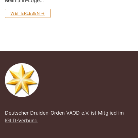
Bellmann-Loge…
Loge Jade Veritas, Wilhelmshaven
WEITERLESEN →
Loge Peredur, Kassel
Loge Zur Bundestreue, Wolfenbüttel
Deutscher Druiden-Orden VAOD e.V. ist Mitglied im
IGLD-Verbund