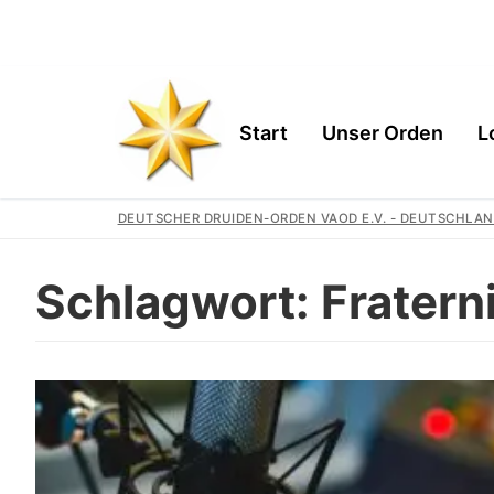
Start
Unser Orden
L
DEUTSCHER DRUIDEN-ORDEN VAOD E.V. - DEUTSCHLAN
Schlagwort:
Fratern
Start
Unser Orden
Gemeinschaft
Logen
Geschichte
Region
Wir Unterstütz