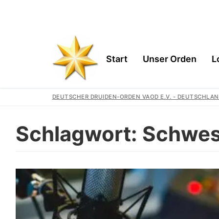
Start
Unser Orden
L
DEUTSCHER DRUIDEN-ORDEN VAOD E.V. - DEUTSCHLAN
Schlagwort:
Schwes
Start
Unser Orden
Gemeinschaft
Logen
Geschichte
Region
Wir Unterstütz