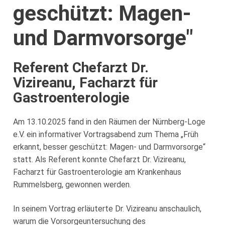
geschützt: Magen-
Häufige Fragen und Antworten
Groß-Loge Baden-Württemberg
Logen nach Städten
Druiden-Hilfe e.V.
Neues Vom Orden
Mitgliedschaft
und Darmvorsorge"
Groß-Loge Bayern
Druiden-Frauenlogen
Druidenheim e.V.
Neue Beiträge
Unser Podcast
Bavaria-Loge e.V., München
Groß-Loge Berlin-Brandenburg
Der Förderverein
Alle Internetkalender
Referent Chefarzt Dr.
Franken-Loge im Deutschen Druiden-Orden
Columbus-Loge, Berlin
Groß-Loge Hansa
Vizireanu, Facharzt für
Spenden & Aktionen
Podcast
V.A.O.D. e.V.
Gastroenterologie
Dodona-Loge, Berlin
Loge-Loewenwolt, Uelzen
Groß-Loge Niedersachsen
Nürnberg-Loge e.V.
Humboldt-Loge, Leipzig
Loge Sülfmeister, Lüneburg
Am 13.10.2025 fand in den Räumen der Nürnberg-Loge
Graf-Anton-Günther Loge, Oldenburg
Groß-Loge Rheinland-Westfalen
Wallenstein-Loge Marktredwitz e.V.
e.V. ein informativer Vortragsabend zum Thema „Früh
Odin-Loge, Berlin
Loge zu den Sieben Türmen, Lübeck
Harz-Loge, Goslar
Groß-Loge Schleswig-Holstein
erkannt, besser geschützt: Magen- und Darmvorsorge“
statt. Als Referent konnte Chefarzt Dr. Vizireanu,
Loge zum Siebenstern, Hamburg
Lessing-Loge Peine
Facharzt für Gastroenterologie am Krankenhaus
Rummelsberg, gewonnen werden.
Nordsee-Loge, Cuxhaven
Loge Albatros, Wittmund
In seinem Vortrag erläuterte Dr. Vizireanu anschaulich,
Loge Heinrich der Löwe, Braunschweig
warum die Vorsorgeuntersuchung des