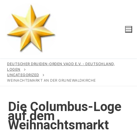
DEUTSCHER DRUIDEN-ORDEN VAOD E.V. - DEUTSCHLAND,
LOGEN
UNCATEGORIZED
WEINACHTSMARKT AN DER GRUNEWALDKIRCHE
Start
Unser Orden
Die Columbus-Loge
auf dem
Gemeinschaft
Logen
Weihnachtsmarkt
Geschichte
Region
Wir Unterstützen