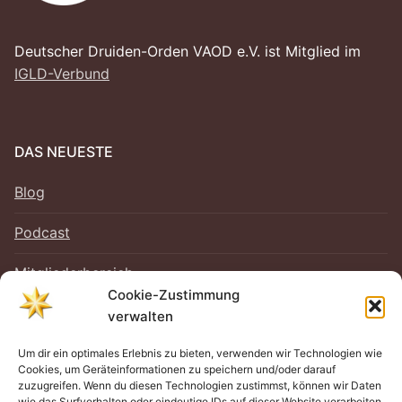
Loge Jade Veritas, Wilhelmshaven
Loge Peredur, Kassel
Deutscher Druiden-Orden VAOD e.V. ist Mitglied im
IGLD-Verbund
Loge Zur Bundestreue, Wolfenbüttel
DAS NEUESTE
Blog
Podcast
Mitgliederbereich
Cookie-Zustimmung
verwalten
Um dir ein optimales Erlebnis zu bieten, verwenden wir Technologien wie
RECHTLICHES
Cookies, um Geräteinformationen zu speichern und/oder darauf
zuzugreifen. Wenn du diesen Technologien zustimmst, können wir Daten
Impressum
wie das Surfverhalten oder eindeutige IDs auf dieser Website verarbeiten.