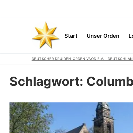
Start
Unser Orden
L
DEUTSCHER DRUIDEN-ORDEN VAOD E.V. - DEUTSCHLAN
Schlagwort:
Columb
Start
Unser Orden
Gemeinschaft
Logen
Geschichte
Region
Wir Unterstütz