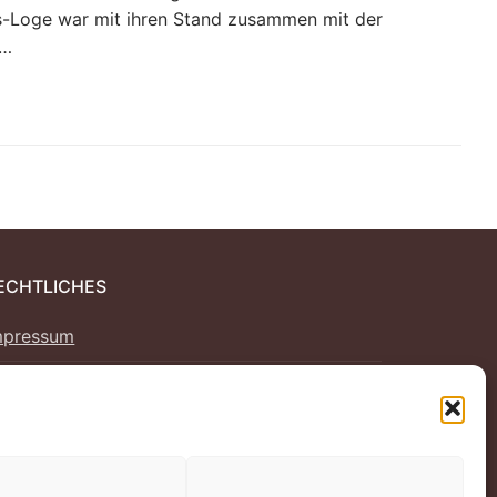
-Loge war mit ihren Stand zusammen mit der
t…
ECHTLICHES
mpressum
atenschutz
ookie-Richtlinie (EU)