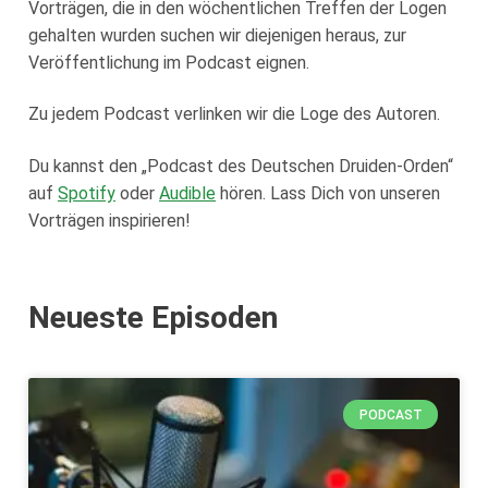
Vorträgen, die in den wöchentlichen Treffen der Logen
Loge Jade Veritas, Wilhelmshaven
gehalten wurden suchen wir diejenigen heraus, zur
Loge Peredur, Kassel
Veröffentlichung im Podcast eignen.
Loge Zur Bundestreue, Wolfenbüttel
Zu jedem Podcast verlinken wir die Loge des Autoren.
Du kannst den „Podcast des Deutschen Druiden-Orden“
auf
Spotify
oder
Audible
hören. Lass Dich von unseren
Vorträgen inspirieren!
Neueste Episoden
PODCAST