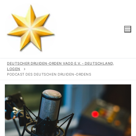
DEUTSCHER DRUIDEN-ORDEN VAOD E.V. - DEUTSCHLAND,
LOGEN
PODCAST DES DEUTSCHEN DRUIDEN-ORDENS
Start
Unser Orden
Gemeinschaft
Logen
Geschichte
Region
Wir Unterstützen