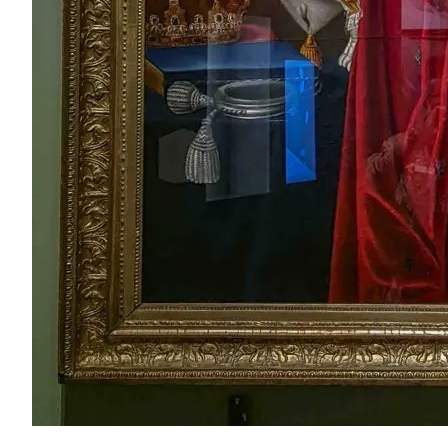
Loge Jade Ver
Loge Peredur, 
Loge Zur Bunde