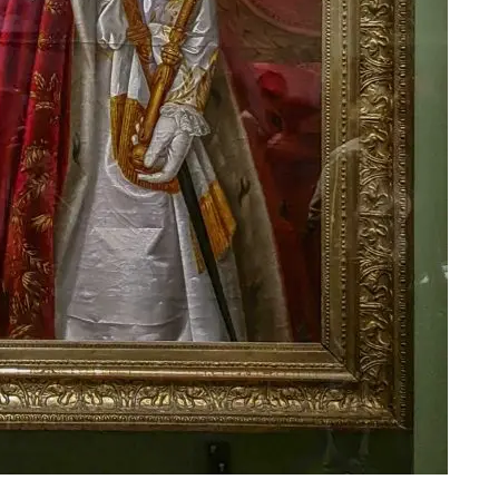
itas, Wilhelmshaven
Kassel
streue, Wolfenbüttel