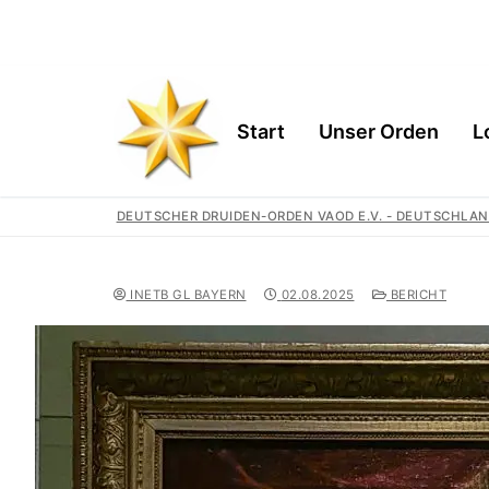
Start
Unser Orden
L
DEUTSCHER DRUIDEN-ORDEN VAOD E.V. - DEUTSCHLAN
Start
INETB GL BAYERN
02.08.2025
BERICHT
Unser Orden
Gemeinschaft
Logen
Geschichte
Region
Wir Unterstütz