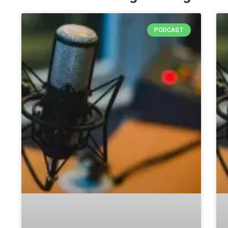
Loge Jade Ver
Loge Peredur, 
PODCAST
Loge Zur Bunde