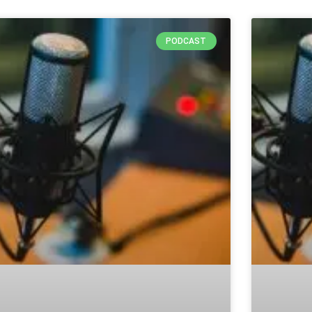
itas, Wilhelmshaven
Kassel
PODCAST
streue, Wolfenbüttel