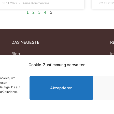
03.11.2022
Keine Kommentare
02.11.20
1
2
3
4
5
DAS NEUESTE
R
Blog
I
Cookie-Zustimmung verwalten
Podcast
D
Mitgliederbereich
C
Cookies, um
iesen
eutige IDs auf
Akzeptieren
zurückziehst,
.V.