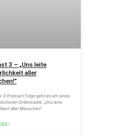
t 3 – „Uns leite
lichkeit aller
hen!“
er 3. Podcast Folge geht es um eines
höchsten Ordensziele: „Uns leite
hkeit aller Menschen“.
SEN »